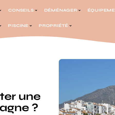
CONSEILS
DÉMÉNAGER
ÉQUIPEM
PISCINE
PROPRIÉTÉ
ter une
agne ?