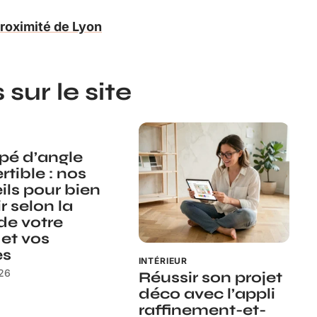
roximité de Lyon
sur le site
é d’angle
rtible : nos
ils pour bien
r selon la
 de votre
 et vos
es
INTÉRIEUR
026
Réussir son projet
déco avec l’appli
raffinement-et-