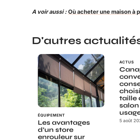
A voir aussi :
Où acheter une maison à p
D'autres actualités 
ACTUS
Canap
conve
conse
choisi
taille
salon
usag
ÉQUIPEMENT
5 août 2
Les avantages
d’un store
enrouleur sur