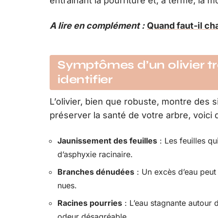
entraînant la pourriture et, à terme, la mo
A lire en complément :
Quand faut-il ch
Symptômes d’un olivier t
identifier
L’olivier, bien que robuste, montre des si
préserver la santé de votre arbre, voici
Jaunissement des feuilles
: Les feuilles q
d’asphyxie racinaire.
Branches dénudées
: Un excès d’eau peut 
nues.
Racines pourries
: L’eau stagnante autour 
odeur désagréable.