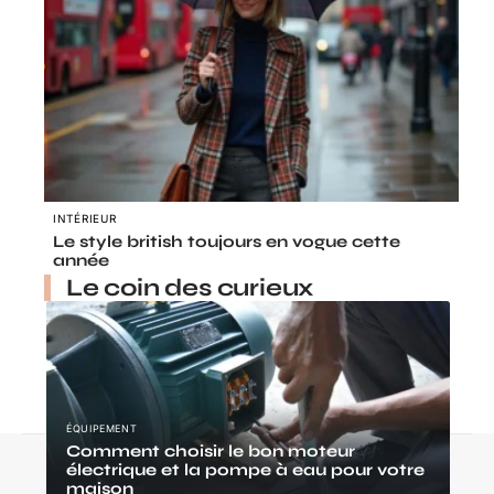
INTÉRIEUR
Le style british toujours en vogue cette
année
Le coin des curieux
ÉQUIPEMENT
Comment choisir le bon moteur
Contact
Mentions légales
Sitemap
électrique et la pompe à eau pour votre
maison