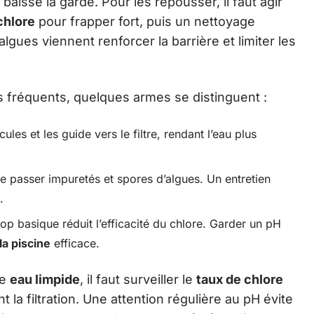
baisse la garde. Pour les repousser, il faut agir
chlore
pour frapper fort, puis un nettoyage
lgues viennent renforcer la barrière et limiter les
lus fréquents, quelques armes se distinguent :
ules et les guide vers le filtre, rendant l’eau plus
sse passer impuretés et spores d’algues. Un entretien
.
op basique réduit l’efficacité du chlore. Garder un pH
la piscine
efficace.
ne
eau limpide
, il faut surveiller le
taux de chlore
la filtration. Une attention régulière au pH évite