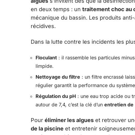
algues
s’invitent dès que la désinfection 
en deux temps : un
traitement choc au 
mécanique du bassin. Les produits anti-a
récidives.
Dans la lutte contre les incidents les p
Floculant
: il rassemble les particules minusc
limpide.
Nettoyage du filtre
: un filtre encrassé lai
régulier garantit la performance du système
Régulation du pH
: une eau trop acide ou tr
autour de 7,4, c’est la clé d’un
entretien de 
Pour
éliminer les algues
et retrouver u
de la piscine
et entretenir soigneusement 