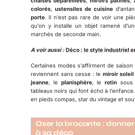
chaises dépareillées
,
miroirs patinés
,
colorés
,
ustensiles de cuisine
d’anta
porte
. Il n’est pas rare de voir une pi
qu’on y installe un objet ramené d’un
marchés de seconde main.
A voir aussi :
Déco : le style industriel e
Certaines modes s’affirment de saison 
reviennent sans cesse : le
miroir soleil
jeanne
, le
planisphère
, le
rotin
sous t
tableaux noirs qui font écho à l’enfance. 
en pieds compas, star du vintage et so
Oser la brocante : donner 
à sa déco