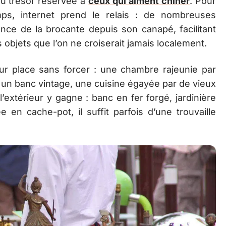
 au trésor réservée à
ceux qui aiment chiner
. Pour
ps, internet prend le relais : de nombreuses
ence de la brocante depuis son canapé, facilitant
 objets que l’on ne croiserait jamais localement.
r place sans forcer : une chambre rajeunie par
e un banc vintage, une cuisine égayée par de vieux
extérieur y gagne : banc en fer forgé, jardinière
e en cache-pot, il suffit parfois d’une trouvaille