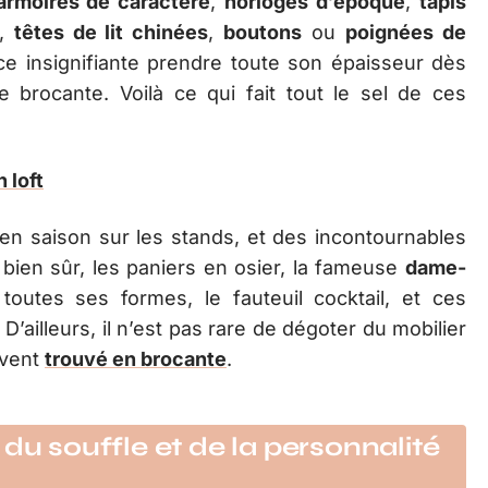
armoires de caractère
,
horloges d’époque
,
tapis
n,
têtes de lit chinées
,
boutons
ou
poignées de
èce insignifiante prendre toute son épaisseur dès
e brocante. Voilà ce qui fait tout le sel de ces
n loft
en saison sur les stands, et des incontournables
bien sûr, les paniers en osier, la fameuse
dame-
outes ses formes, le fauteuil cocktail, et ces
D’ailleurs, il n’est pas rare de dégoter du mobilier
uvent
trouvé en brocante
.
du souffle et de la personnalité