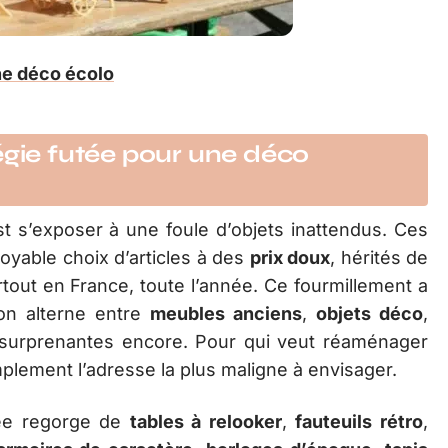
ne déco écolo
égie futée pour une déco
st s’exposer à une foule d’objets inattendus. Ces
oyable choix d’articles à des
prix doux
, hérités de
tout en France, toute l’année. Ce fourmillement a
 on alterne entre
meubles anciens
,
objets déco
,
s surprenantes encore. Pour qui veut réaménager
plement l’adresse la plus maligne à envisager.
lée regorge de
tables à relooker
,
fauteuils rétro
,