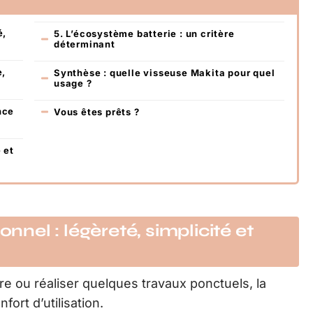
é,
5. L’écosystème batterie : un critère
déterminant
e,
Synthèse : quelle visseuse Makita pour quel
usage ?
nce
Vous êtes prêts ?
 et
onnel : légèreté, simplicité et
e ou réaliser quelques travaux ponctuels, la
fort d’utilisation.