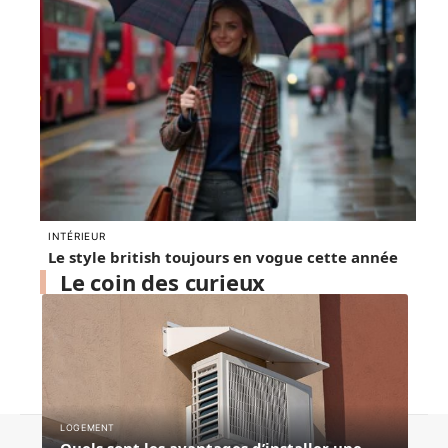
INTÉRIEUR
Le style british toujours en vogue cette année
Le coin des curieux
LOGEMENT
Contact
Mentions légales
Sitemap
Quels sont les avantages d’installer une