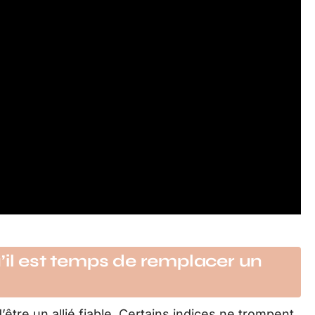
’il est temps de remplacer un
’être un allié fiable. Certains indices ne trompent