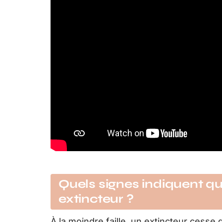
Quels signes indiquent qu
extincteur ?
À la moindre faille, un extincteur cesse d