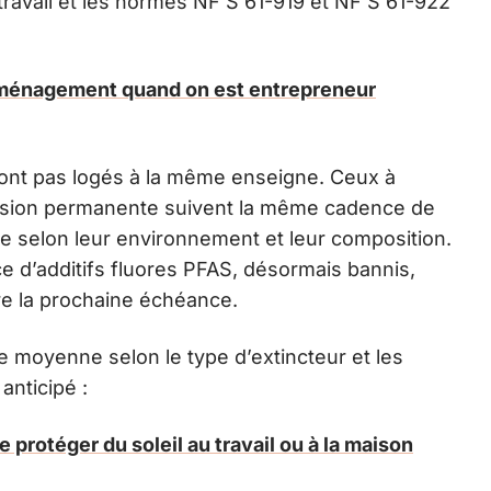
travail et les normes NF S 61-919 et NF S 61-922
ménagement quand on est entrepreneur
 sont pas logés à la même enseigne. Ceux à
ression permanente suivent la même cadence de
ie selon leur environnement et leur composition.
ce d’additifs fluores PFAS, désormais bannis,
re la prochaine échéance.
vie moyenne selon le type d’extincteur et les
anticipé :
 protéger du soleil au travail ou à la maison