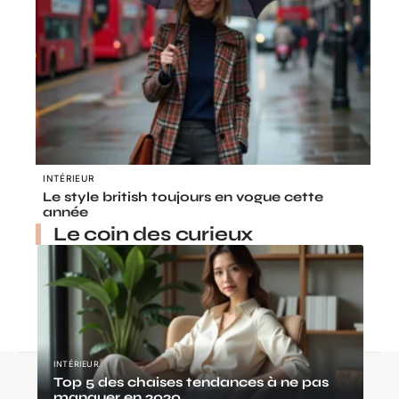
INTÉRIEUR
Le style british toujours en vogue cette
année
Le coin des curieux
INTÉRIEUR
Contact
Mentions légales
Sitemap
Top 5 des chaises tendances à ne pas
manquer en 2020