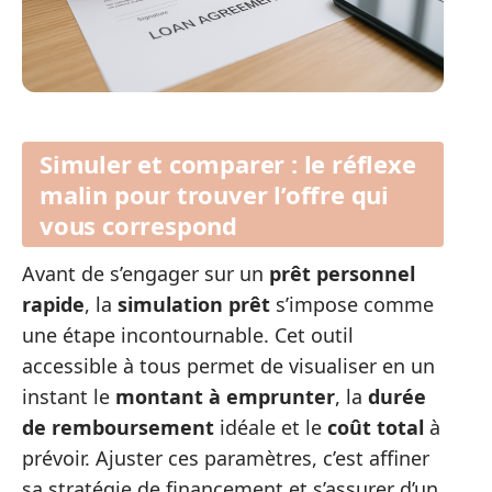
Simuler et comparer : le réflexe
malin pour trouver l’offre qui
vous correspond
Avant de s’engager sur un
prêt personnel
rapide
, la
simulation prêt
s’impose comme
une étape incontournable. Cet outil
accessible à tous permet de visualiser en un
instant le
montant à emprunter
, la
durée
de remboursement
idéale et le
coût total
à
prévoir. Ajuster ces paramètres, c’est affiner
sa stratégie de financement et s’assurer d’un