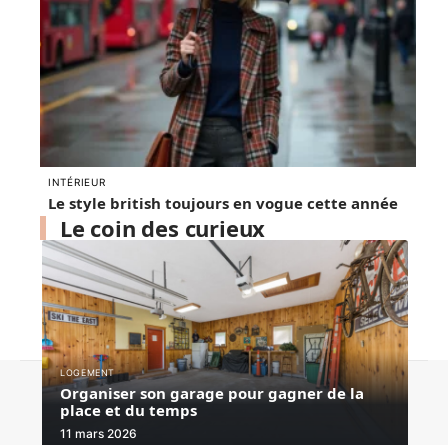
INTÉRIEUR
Le style british toujours en vogue cette année
Le coin des curieux
LOGEMENT
Contact
Mentions légales
Sitemap
Organiser son garage pour gagner de la
place et du temps
© 2025 | homedome.fr
11 mars 2026