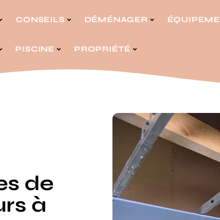
CONSEILS
DÉMÉNAGER
ÉQUIPEM
PISCINE
PROPRIÉTÉ
es de
urs à