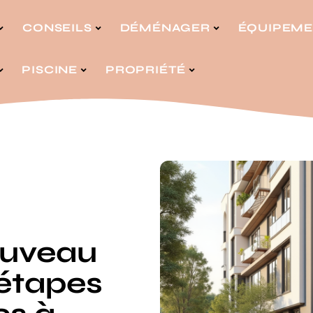
CONSEILS
DÉMÉNAGER
ÉQUIPEM
PISCINE
PROPRIÉTÉ
ouveau
 étapes