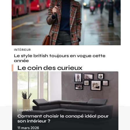
INTÉRIEUR
Le style british toujours en vogue cette
année
Le coin des curieux
LOGEMENT
Contact
Mentions légales
Sitemap
Comment choisir le canapé idéal pour
son intérieur ?
© 2025 | homedome.fr
11 mars 2026