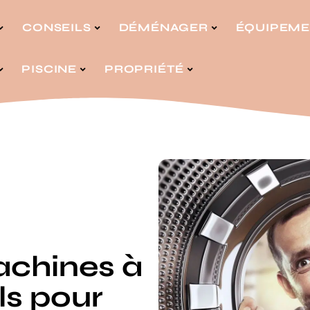
CONSEILS
DÉMÉNAGER
ÉQUIPEM
PISCINE
PROPRIÉTÉ
chines à
ils pour