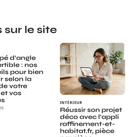
sur le site
é d’angle
rtible : nos
ils pour bien
r selon la
 de votre
 et vos
es
INTÉRIEUR
26
Réussir son projet
déco avec l’appli
raffinement-et-
habitat.fr, pièce