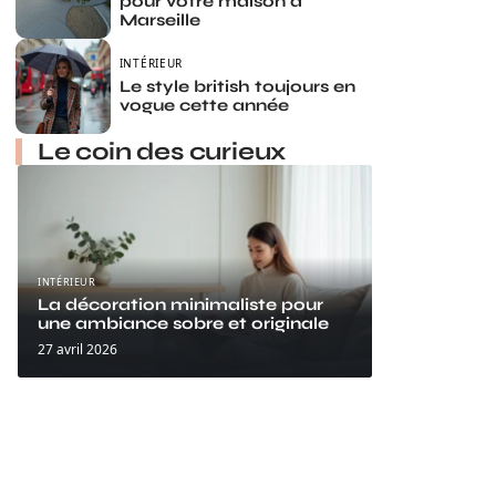
pour votre maison à
Marseille
INTÉRIEUR
Le style british toujours en
vogue cette année
Le coin des curieux
INTÉRIEUR
La décoration minimaliste pour
une ambiance sobre et originale
27 avril 2026