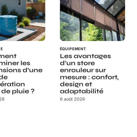
GE
ÉQUIPEMENT
ment
Les avantages
miner les
d’un store
sions d’une
enrouleur sur
de
mesure : confort,
ération
design et
 de pluie ?
adaptabilité
026
6 août 2026