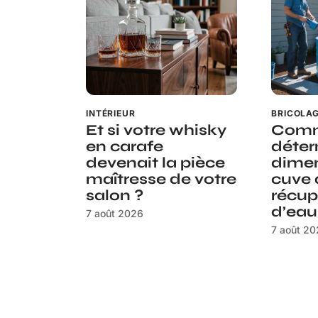
INTÉRIEUR
BRICOLA
Et si votre whisky
Com
en carafe
déter
devenait la pièce
dimen
maîtresse de votre
cuve 
salon ?
récup
d’eau
7 août 2026
7 août 2