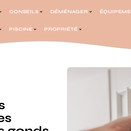
CONSEILS
DÉMÉNAGER
ÉQUIPEM
PISCINE
PROPRIÉTÉ
s
es
s gonds