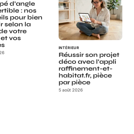
é d’angle
rtible : nos
ils pour bien
r selon la
 de votre
 et vos
es
INTÉRIEUR
026
Réussir son projet
déco avec l’appli
raffinement-et-
habitat.fr, pièce
par pièce
5 août 2026